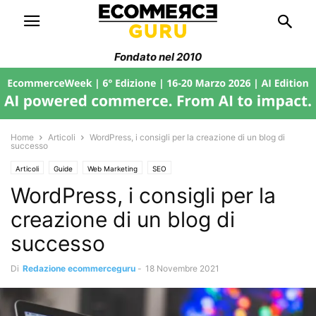
Fondato nel 2010
Home
Articoli
WordPress, i consigli per la creazione di un blog di
successo
Articoli
Guide
Web Marketing
SEO
WordPress, i consigli per la
creazione di un blog di
successo
Di
Redazione ecommerceguru
-
18 Novembre 2021