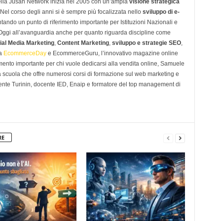
ella Jusan Network inizia nel 2005 con un’ampia
visione strategica
 Nel corso degli anni si è sempre più focalizzata nello
sviluppo di e-
tando un punto di riferimento importante per Istituzioni Nazionali e
. Oggi all’avanguardia anche per quanto riguarda discipline come
ial Media Marketing
,
Content Marketing
,
sviluppo e strategie SEO
,
 a
EcommerceDay
e EcommerceGuru, l’innovativo magazine online
imento importante per chi vuole dedicarsi alla vendita online, Samuele
scuola che offre numerosi corsi di formazione sul web marketing e
ente Turinin, docente IED, Enaip e formatore del top management di
RE