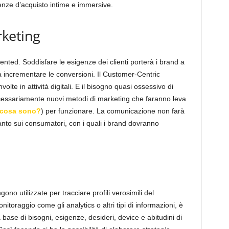
nze d’acquisto intime e immersive.
keting
nted. Soddisfare le esigenze dei clienti porterà i brand a
e a incrementare le conversioni. Il Customer-Centric
olte in attività digitali. E il bisogno quasi ossessivo di
necessariamente nuovi metodi di marketing che faranno leva
i cosa sono?
) per funzionare. La comunicazione non farà
anto sui consumatori, con i quali i brand dovranno
no utilizzate per tracciare profili verosimili del
itoraggio come gli analytics o altri tipi di informazioni, è
 base di bisogni, esigenze, desideri, device e abitudini di