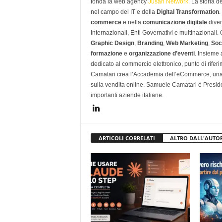
fonda la web agency
Jusan Network.
La storia d
nel campo del IT e della
Digital Transformation
.
commerce
e nella
comunicazione digitale
diven
Internazionali, Enti Governativi e multinazionali
Graphic Design
,
Branding
,
Web Marketing
,
Soc
formazione
e
organizzazione d’eventi
. Insieme
dedicato al commercio elettronico, punto di rifer
Camatari crea l’Accademia dell’eCommerce, una 
sulla vendita online. Samuele Camatari è Presid
importanti aziende italiane.
ARTICOLI CORRELATI
ALTRO DALL'AUTO