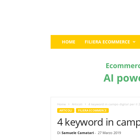
E
HOME
FILIERA ECOMMERCE
c
o
m
m
e
r
c
e
G
u
Home
Articoli
4 keyword in campo digital per il 
r
ARTICOLI
FILIERA ECOMMERCE
u
4 keyword in campo
:
I
Di
Samuele Camatari
-
27 Marzo 2019
l