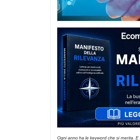
i
s
t
i
d
e
l
l
'
e
-
c
o
m
m
e
r
c
e
Ogni anno ha le keyword che si merita. E 