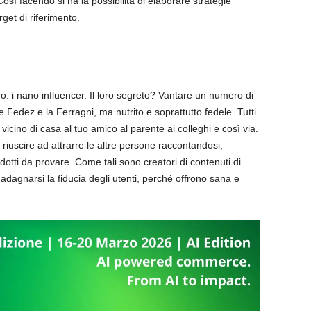
. Così facendo si ha la possibilità di elaborare strategie
rget di riferimento.
ro: i nano influencer. Il loro segreto? Vantare un numero di
 Fedez e la Ferragni, ma nutrito e soprattutto fedele. Tutti
vicino di casa al tuo amico al parente ai colleghi e così via.
i riuscire ad attrarre le altre persone raccontandosi,
odotti da provare. Come tali sono creatori di contenuti di
adagnarsi la fiducia degli utenti, perché offrono sana e