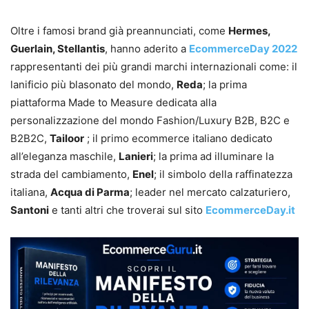
Oltre i famosi brand già preannunciati, come
Hermes,
Guerlain, Stellantis
, hanno aderito a
EcommerceDay 2022
rappresentanti dei più grandi marchi internazionali come: il
lanificio più blasonato del mondo,
Reda
; la prima
piattaforma Made to Measure dedicata alla
personalizzazione del mondo Fashion/Luxury B2B, B2C e
B2B2C,
Tailoor
; il primo ecommerce italiano dedicato
all’eleganza maschile,
Lanieri
; la prima ad illuminare la
strada del cambiamento,
Enel
; il simbolo della raffinatezza
italiana,
Acqua di Parma
; leader nel mercato calzaturiero,
Santoni
e tanti altri che troverai sul sito
EcommerceDay.it