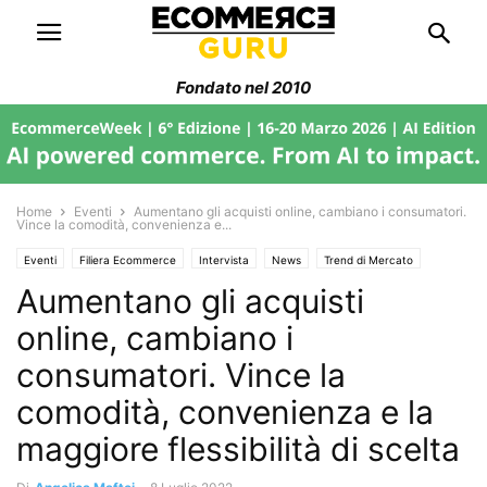
Fondato nel 2010
Home
Eventi
Aumentano gli acquisti online, cambiano i consumatori.
Vince la comodità, convenienza e...
Eventi
Filiera Ecommerce
Intervista
News
Trend di Mercato
Aumentano gli acquisti
online, cambiano i
consumatori. Vince la
comodità, convenienza e la
maggiore flessibilità di scelta