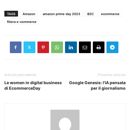
TAGS
Amazon
amazon prime day 2023
B2C
ecommerce
filiera e-commerce
Articolo precedente
Prossimo articolo
Le women in digital business
Google Genesis: l’IA pensata
di EcommerceDay
per il giornalismo