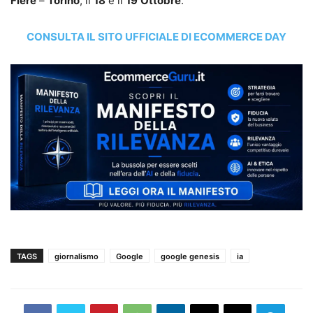
Fiere
–
Torino
, il
18
e il
19
Ottobre
.
CONSULTA IL SITO UFFICIALE DI ECOMMERCE DAY
TAGS
giornalismo
Google
google genesis
ia