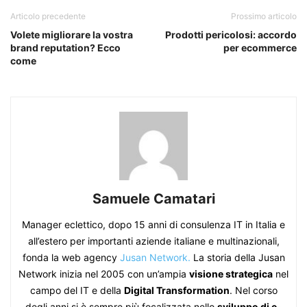
Articolo precedente
Prossimo articolo
Volete migliorare la vostra
Prodotti pericolosi: accordo
brand reputation? Ecco
per ecommerce
come
Samuele Camatari
Manager eclettico, dopo 15 anni di consulenza IT in Italia e
all’estero per importanti aziende italiane e multinazionali,
fonda la web agency
Jusan Network.
La storia della Jusan
Network inizia nel 2005 con un’ampia
visione strategica
nel
campo del IT e della
Digital Transformation
. Nel corso
degli anni si è sempre più focalizzata nello
sviluppo di e-