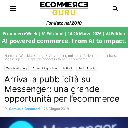
Fondato nel 2010
Home
Web Marketing
Advertising online
Arriva la pubblicità su
Messenger: una grande opportunità per l’ecommerce
Web Marketing
Advertising online
Articoli
Social Media
Arriva la pubblicità su
Filiera Ecommerce
Messenger: una grande
opportunità per l’ecommerce
Di
Samuele Camatari
-
28 Giugno 2018