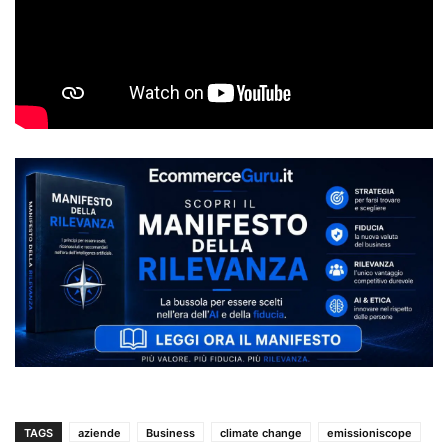
TAGS
aziende
Business
climate change
emissioniscope