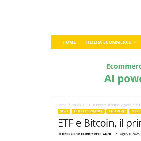
E
HOME
FILIERA ECOMMERCE
c
o
m
m
e
r
c
e
G
u
Home
News
ETF e Bitcoin, il primo legame è in 
r
NEWS
FILIERA ECOMMERCE
PAGAMENTI
TREND
u
ETF e Bitcoin, il 
:
I
Di
Redazione Ecommerce Guru
-
21 Agosto 2023
l