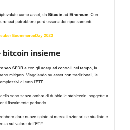
criptovalute come asset, da
Bitcoin
ad
Ethereum
. Con
uronext potrebbero però esserci dei ripensamenti.
peaker EcommerceDay 2023
 bitcoin insieme
uropeo SFDR
e con gli adeguati controlli nel tempo, la
eno mitigato. Viaggiando su asset non tradizionali, le
complessivi di tutto l’ETF.
dello sono senza ombra di dubbio le stablecoin, soggette a
renti fiscalmente parlando.
trebbero dare nuove spinte ai mercati azionari se studiate e
nza sul valore dell’ETF.