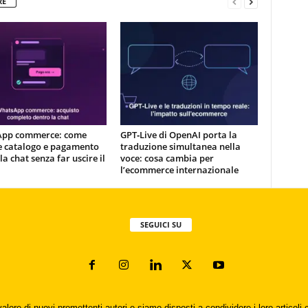
RE
pp commerce: come
GPT‑Live di OpenAI porta la
e catalogo e pagamento
traduzione simultanea nella
la chat senza far uscire il
voce: cosa cambia per
l’ecommerce internazionale
SEGUICI SU
valore di nuovi promettenti autori e siamo disposti a condividere i loro articol