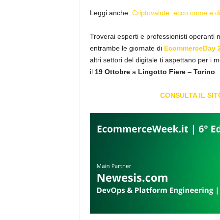
Leggi anche:
Criptovalute: ecco come e d
Troverai esperti e professionisti operanti 
entrambe le giornate di
EcommerceDay 
altri settori del digitale ti aspettano per i 
il
19
Ottobre
a
Lingotto
Fiere
–
Torino
.
CONSULTA IL SI