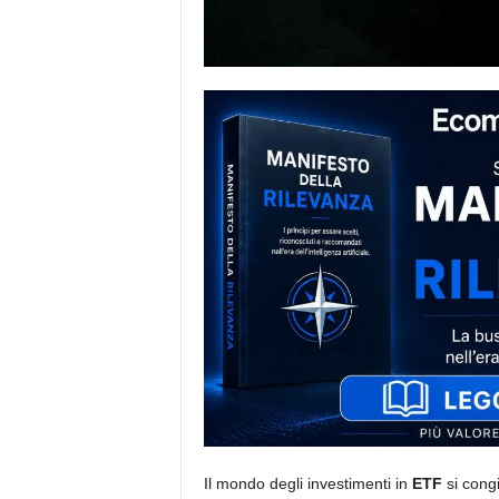
i
s
t
i
d
e
l
l
'
e
-
c
o
m
m
e
r
c
e
Il mondo degli investimenti in
ETF
si congi