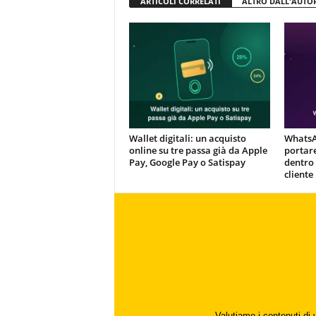
ARTICOLI CORRELATI
ALTRO DALL'AUTO
Wallet digitali: un acquisto
WhatsA
online su tre passa già da Apple
portar
Pay, Google Pay o Satispay
dentro 
cliente
Valutiamo i contenuti di 