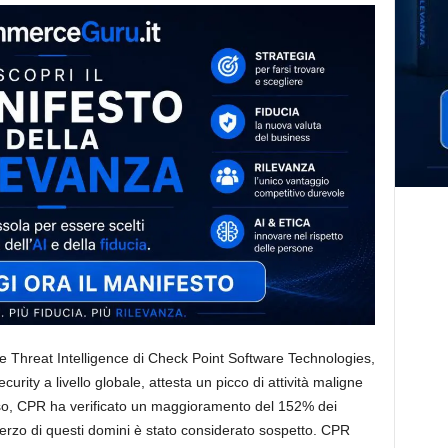
ne Threat Intelligence di Check Point Software Technologies,
ecurity a livello globale, attesta un picco di attività maligne
rso, CPR ha verificato un maggioramento del 152% dei
terzo di questi domini è stato considerato sospetto. CPR