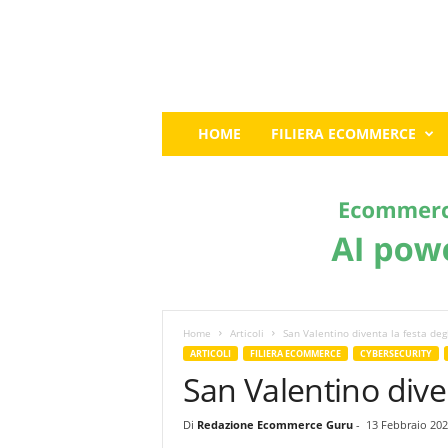
E
HOME
FILIERA ECOMMERCE
c
o
m
m
e
r
c
e
G
u
Home
Articoli
San Valentino diventa la festa deg
r
ARTICOLI
FILIERA ECOMMERCE
CYBERSECURITY
u
San Valentino diven
:
I
Di
Redazione Ecommerce Guru
-
13 Febbraio 202
l