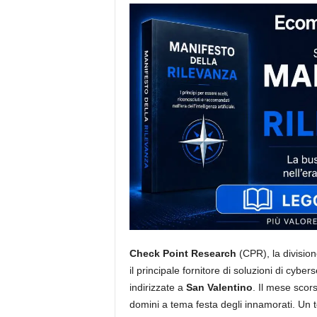
i
s
t
i
d
e
l
l
'
e
-
c
o
m
m
e
r
Check Point Research
(CPR), la divisio
c
e
il principale fornitore di soluzioni di cybers
indirizzate a
San Valentino
. Il mese sco
domini a tema festa degli innamorati. Un 