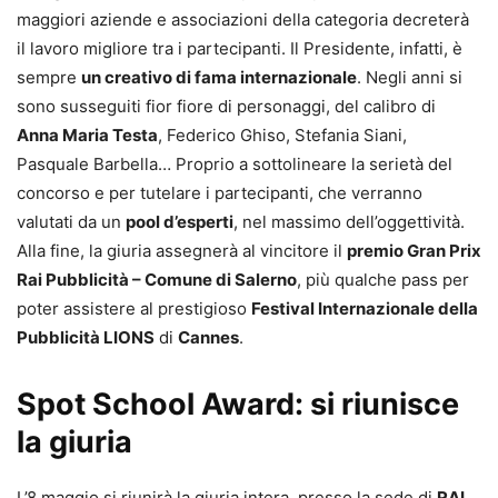
maggiori aziende e associazioni della categoria decreterà
il lavoro migliore tra i partecipanti. Il Presidente, infatti, è
sempre
un creativo di fama internazionale
. Negli anni si
sono susseguiti fior fiore di personaggi, del calibro di
Anna Maria Testa
, Federico Ghiso, Stefania Siani,
Pasquale Barbella… Proprio a sottolineare la serietà del
concorso e per tutelare i partecipanti, che verranno
valutati da un
pool d’esperti
, nel massimo dell’oggettività.
Alla fine, la giuria assegnerà al vincitore il
premio Gran Prix
Rai Pubblicità – Comune di Salerno
, più qualche pass per
poter assistere al prestigioso
Festival Internazionale della
Pubblicità LIONS
di
Cannes
.
Spot School Award: si riunisce
la giuria
L’8 maggio si riunirà la giuria intera, presso la sede di
RAI