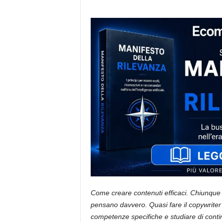
i
s
t
i
d
e
l
l
'
e
-
c
o
m
m
e
r
c
e
Come creare contenuti efficaci. Chiunque
pensano davvero. Quasi fare il copywriter
competenze specifiche e studiare di conti