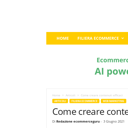
E
HOME
FILIERA ECOMMERCE
c
o
m
m
e
r
c
e
G
u
Home
Articoli
Come creare contenuti efficaci
r
ARTICOLI
FILIERA ECOMMERCE
WEB MARKETING
u
Come creare conten
:
I
Di
Redazione ecommerceguru
-
3 Giugno 2021
l