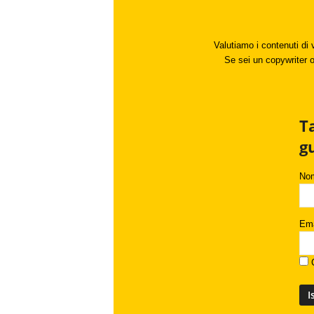
Valutiamo i contenuti di 
Se sei un copywriter o 
T
g
No
Ema
C