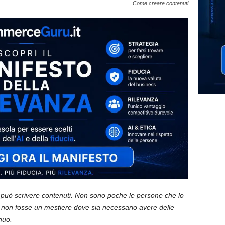
Come creare contenuti
 può scrivere contenuti. Non sono poche le persone che lo
 non fosse un mestiere dove sia necessario avere delle
nuo.