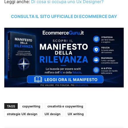
Leggi anche:
Di cosa si occupa uno Ux Designer?
CONSULTA IL SITO UFFICIALE DI ECOMMERCE DAY
TAGS
copywriting
creatività e copywriting
strategie UX design
UX design
UX writing