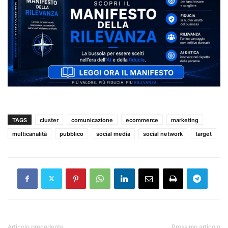
TAGS
cluster
comunicazione
ecommerce
marketing
multicanalità
pubblico
social media
social network
target
Articolo precedente
Prossimo articolo